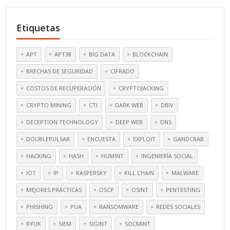
Etiquetas
APT
APT38
BIG DATA
BLOCKCHAIN
BRECHAS DE SEGURIDAD
CIFRADO
COSTOS DE RECUPERACIÓN
CRYPTOJACKING
CRYPTO MINING
CTI
DARK WEB
DBIV
DECEPTION TECHNOLOGY
DEEP WEB
DNS
DOUBLEPULSAR
ENCUESTA
EXPLOIT
GANDCRAB
HACKING
HASH
HUMINT
INGENIERÍA SOCIAL
IOT
IP
KASPERSKY
KILL CHAIN
MALWARE
MEJORES PRÁCTICAS
OSCP
OSINT
PENTESTING
PHISHING
PUA
RANSOMWARE
REDES SOCIALES
RYUK
SIEM
SIGINT
SOCMINT