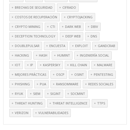
BRECHAS DE SEGURIDAD
CIFRADO
COSTOS DE RECUPERACIÓN
CRYPTOJACKING
CRYPTO MINING
CTI
DARK WEB
DBIV
DECEPTION TECHNOLOGY
DEEP WEB
DNS
DOUBLEPULSAR
ENCUESTA
EXPLOIT
GANDCRAB
HACKING
HASH
HUMINT
INGENIERÍA SOCIAL
IOT
IP
KASPERSKY
KILL CHAIN
MALWARE
MEJORES PRÁCTICAS
OSCP
OSINT
PENTESTING
PHISHING
PUA
RANSOMWARE
REDES SOCIALES
RYUK
SIEM
SIGINT
SOCMINT
THREAT HUNTING
THREAT INTELLIGENCE
TTPS
VERIZON
VULNERABILIDADES