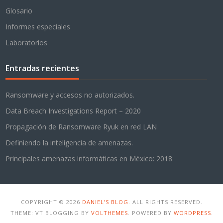
Glosario
Informes especiales
Laboratorios
Entradas recientes
Ransomware y accesos no autorizados.
Data Breach Investigations Report – 2020
Propagación de Ransomware Ryuk en red LAN
Definiendo la inteligencia de amenazas.
Principales amenazas informáticas en México: 2018
COPYRIGHT © 2026
DANIEL’S BLOG
. ALL RIGHTS RESERVED.
THEME: VT BLOGGING BY
VOLTHEMES
. POWERED BY
WORDPRESS
.