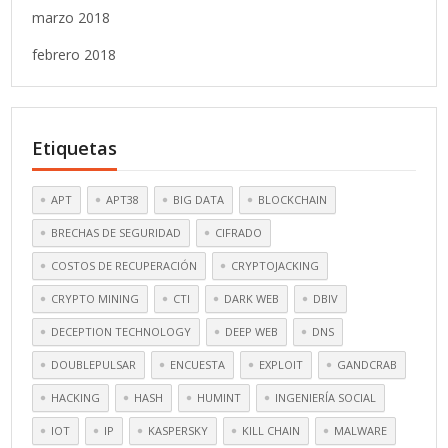
marzo 2018
febrero 2018
Etiquetas
APT
APT38
BIG DATA
BLOCKCHAIN
BRECHAS DE SEGURIDAD
CIFRADO
COSTOS DE RECUPERACIÓN
CRYPTOJACKING
CRYPTO MINING
CTI
DARK WEB
DBIV
DECEPTION TECHNOLOGY
DEEP WEB
DNS
DOUBLEPULSAR
ENCUESTA
EXPLOIT
GANDCRAB
HACKING
HASH
HUMINT
INGENIERÍA SOCIAL
IOT
IP
KASPERSKY
KILL CHAIN
MALWARE