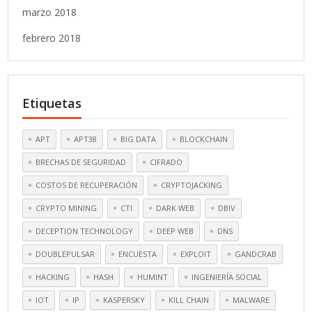
marzo 2018
febrero 2018
Etiquetas
APT
APT38
BIG DATA
BLOCKCHAIN
BRECHAS DE SEGURIDAD
CIFRADO
COSTOS DE RECUPERACIÓN
CRYPTOJACKING
CRYPTO MINING
CTI
DARK WEB
DBIV
DECEPTION TECHNOLOGY
DEEP WEB
DNS
DOUBLEPULSAR
ENCUESTA
EXPLOIT
GANDCRAB
HACKING
HASH
HUMINT
INGENIERÍA SOCIAL
IOT
IP
KASPERSKY
KILL CHAIN
MALWARE