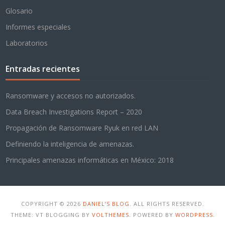
Glosario
Informes especiales
Laboratorios
Entradas recientes
Ransomware y accesos no autorizados.
Data Breach Investigations Report – 2020
Propagación de Ransomware Ryuk en red LAN
Definiendo la inteligencia de amenazas.
Principales amenazas informáticas en México: 2018
COPYRIGHT © 2026
DANIEL’S BLOG
. ALL RIGHTS RESERVED.
THEME: VT BLOGGING BY
VOLTHEMES
. POWERED BY
WORDPRESS
.