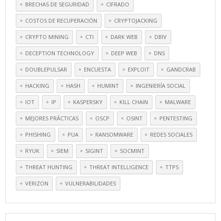
BRECHAS DE SEGURIDAD
CIFRADO
COSTOS DE RECUPERACIÓN
CRYPTOJACKING
CRYPTO MINING
CTI
DARK WEB
DBIV
DECEPTION TECHNOLOGY
DEEP WEB
DNS
DOUBLEPULSAR
ENCUESTA
EXPLOIT
GANDCRAB
HACKING
HASH
HUMINT
INGENIERÍA SOCIAL
IOT
IP
KASPERSKY
KILL CHAIN
MALWARE
MEJORES PRÁCTICAS
OSCP
OSINT
PENTESTING
PHISHING
PUA
RANSOMWARE
REDES SOCIALES
RYUK
SIEM
SIGINT
SOCMINT
THREAT HUNTING
THREAT INTELLIGENCE
TTPS
VERIZON
VULNERABILIDADES